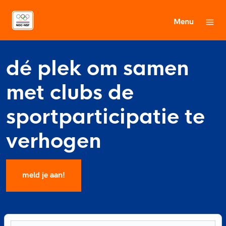
Menu
dé plek om samen
met
clubs de
sportparticipatie
te
verhogen
meld je aan!